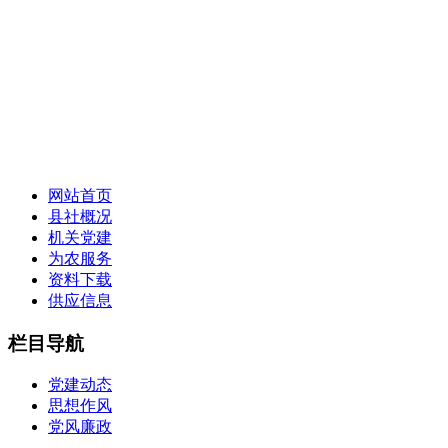
网站首页
县社概况
机关党建
为农服务
资料下载
供应信息
栏目导航
党建动态
思想作风
党风廉政