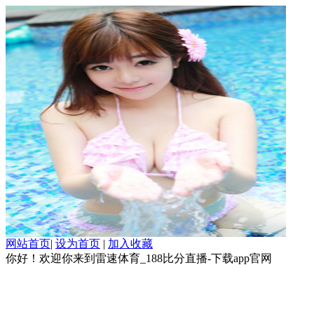
网站首页
|
设为首页
|
加入收藏
你好！欢迎你来到雷速体育_188比分直播-下载app官网