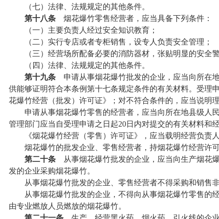
（七）法律、法规规定的其他条件。
第十八条
烟花爆竹零售经营者，应当具备下列条件：
（一）主要负责人经过安全知识教育；
（二）实行专店或者专柜销售，设专人负责安全管理；
（三）经营场所配备必要的消防器材，张贴明显的安全警
（四）法律、法规规定的其他条件。
第十九条
申请从事烟花爆竹批发的企业，应当向所在地
供能够证明符合本条例第十七条规定条件的有关材料。受理申
花爆竹经营（批发）许可证》；对不符合条件的，应当说明
申请从事烟花爆竹零售的经营者，应当向所在地县级人民政
管理部门应当自受理申请之日起20日内对提交的有关材料和
《烟花爆竹经营（零售）许可证》，应当载明经营负责人
烟花爆竹的批发企业、零售经营者，持烟花爆竹经营许可
第二十条
从事烟花爆竹批发的企业，应当向生产烟花爆
发的企业采购烟花爆竹。
从事烟花爆竹批发的企业、零售经营者不得采购和销售非
从事烟花爆竹批发的企业，不得向从事烟花爆竹零售的经营
由专业燃放人员燃放的烟花爆竹。
第二十一条
生产、经营黑火药、烟火药、引火线的企业